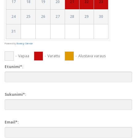
17
18
19
20
21
22
23
24
25
26
27
28
29
30
31
Powered by
Booking Calendar
-
Vapaa
-
Varattu
-
Alustava varaus
Etunimi*:
Sukunimi*:
Email*: