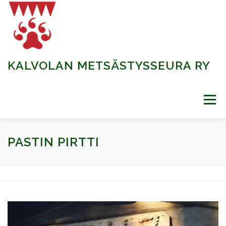
Siirry sisältöön
KALVOLAN METSÄSTYSSEURA RY
Valikko
Etusivu
PASTIN PIRTTI
Ajankohtaista
Kalvolan Metsästysseuran 125v