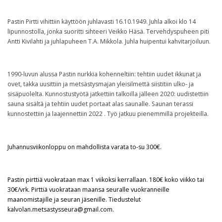
Yhteystiedot
Pastin Pirtti vihittiin käyttöön juhlavasti 16.10.1949. Juhla alkoi klo 14
lipunnostolla, jonka suoritti sihteeri Veikko Häsä. Tervehdyspuheen piti
Antti Kivilahti ja juhlapuheen T.A. Mikkola. Juhla huipentui kahvitarjoiluun.
1990-luvun alussa Pastin nurkkia kohenneltiin: tehtiin uudet ikkunat ja
ovet, takka uusittiin ja metsästysmajan yleisilmettä siistitiin ulko- ja
sisäpuolelta. Kunnostustyötä jatkettiin talkoilla jälleen 2020: uudistettiin
sauna sisältä ja tehtiin uudet portaat alas saunalle. Saunan terassi
kunnostettiin ja laajennettiin 2022 . Työ jatkuu pienemmillä projekteilla.
Juhannusviikonloppu on mahdollista varata to-su 300€.
Pastin pirttiä vuokrataan max 1 viikoksi kerrallaan. 180€ koko viikko tai
30€/vrk. Pirttiä vuokrataan maansa seuralle vuokranneille
maanomistajille ja seuran jäsenille. Tiedustelut
kalvolan.metsastysseura@gmail.com.