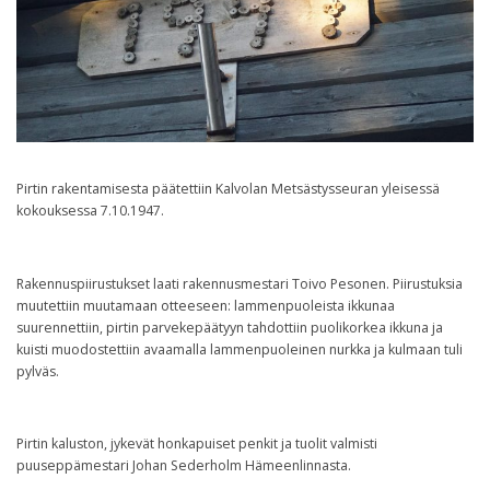
Historia
Galleria
Toiminta
Pirtin rakentamisesta päätettiin Kalvolan Metsästysseuran yleisessä
kokouksessa 7.10.1947.
Ampumarata
Rakennuspiirustukset laati rakennusmestari Toivo Pesonen. Piirustuksia
muutettiin muutamaan otteeseen: lammenpuoleista ikkunaa
suurennettiin, pirtin parvekepäätyyn tahdottiin puolikorkea ikkuna ja
Pastin Pirtti
kuisti muodostettiin avaamalla lammenpuoleinen nurkka ja kulmaan tuli
pylväs.
Palaute
Pirtin kaluston, jykevät honkapuiset penkit ja tuolit valmisti
puuseppämestari Johan Sederholm Hämeenlinnasta.