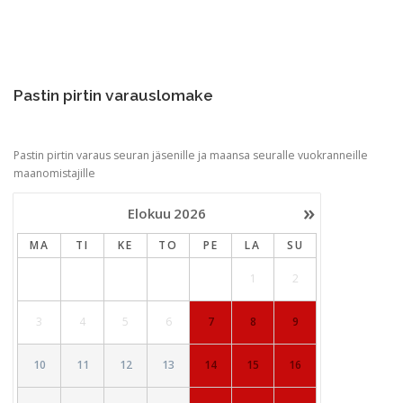
Pastin pirtin varauslomake
Pastin pirtin varaus seuran jäsenille ja maansa seuralle vuokranneille
maanomistajille
»
Elokuu
2026
MA
TI
KE
TO
PE
LA
SU
1
2
3
4
5
6
7
8
9
10
11
12
13
14
15
16