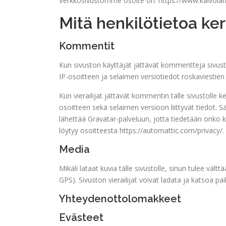
Verkkosivustomme osoite on: https://www.kalvolan
Mitä henkilötietoa ke
Kommentit
Kun sivuston käyttäjät jättävät kommentteja sivu
IP-osoitteen ja selaimen versiotiedot roskaviestien
Kun vierailijat jättävät kommentin tälle sivustoll
osoitteen sekä selaimen versioon liittyvät tiedot.
lähettää Gravatar-palveluun, jotta tiedetään onko 
löytyy osoitteesta https://automattic.com/privacy/.
Media
Mikäli lataat kuvia tälle sivustolle, sinun tulee vält
GPS). Sivuston vierailijat voivat ladata ja katsoa pai
Yhteydenottolomakkeet
Evästeet