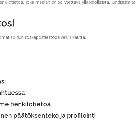
kilötietoa, joka meidän on säilytettävä ylläpidollisista, juridisista tai
osi
tomatisoidun roskapostiestopalvelun kautta.
si
ahtuessa
me henkilötietoa
nen päätöksenteko ja profilointi