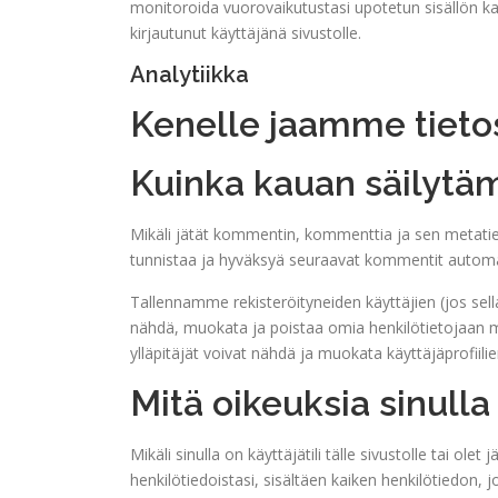
monitoroida vuorovaikutustasi upotetun sisällön k
kirjautunut käyttäjänä sivustolle.
Analytiikka
Kenelle jaamme tieto
Kuinka kauan säilytä
Mikäli jätät kommentin, kommenttia ja sen metatie
tunnistaa ja hyväksyä seuraavat kommentit automaa
Tallennamme rekisteröityneiden käyttäjien (jos sellai
nähdä, muokata ja poistaa omia henkilötietojaan mi
ylläpitäjät voivat nähdä ja muokata käyttäjäprofiilie
Mitä oikeuksia sinull
Mikäli sinulla on käyttäjätili tälle sivustolle tai o
henkilötiedoistasi, sisältäen kaiken henkilötiedon, 