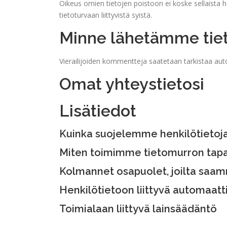
Oikeus omien tietojen poistoon ei koske sellaista hen
tietoturvaan liittyvistä syistä.
Minne lähetämme tiet
Vierailijoiden kommentteja saatetaan tarkistaa au
Omat yhteystietosi
Lisätiedot
Kuinka suojelemme henkilötietoja
Miten toimimme tietomurron tap
Kolmannet osapuolet, joilta saam
Henkilötietoon liittyvä automaatti
Toimialaan liittyvä lainsäädäntö