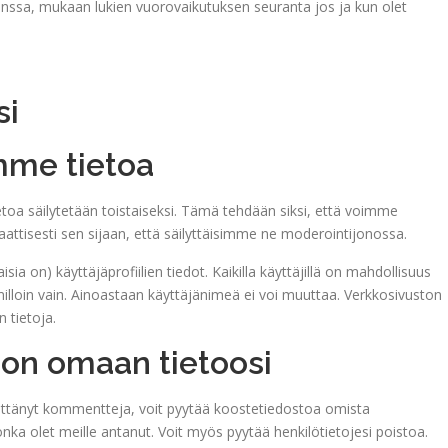
anssa, mukaan lukien vuorovaikutuksen seuranta jos ja kun olet
si
mme tietoa
toa säilytetään toistaiseksi. Tämä tehdään siksi, että voimme
ttisesti sen sijaan, että säilyttäisimme ne moderointijonossa.
sia on) käyttäjäprofiilien tiedot. Kaikilla käyttäjillä on mahdollisuus
lloin vain. Ainoastaan käyttäjänimeä ei voi muuttaa. Verkkosivuston
n tietoja.
a on omaan tietoosi
let jättänyt kommentteja, voit pyytää koostetiedostoa omista
jonka olet meille antanut. Voit myös pyytää henkilötietojesi poistoa.