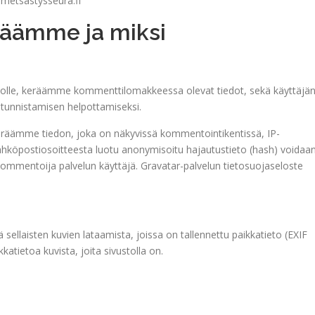
metsastysseura.fi
räämme ja miksi
stolle, keräämme kommenttilomakkeessa olevat tiedot, sekä käyttäjä
 tunnistamisen helpottamiseksi.
e keräämme tiedon, joka on näkyvissä kommentointikentissä, IP-
 Sähköpostiosoitteesta luotu anonymisoitu hajautustieto (hash) voidaa
kommentoija palvelun käyttäjä. Gravatar-palvelun tietosuojaseloste
tää sellaisten kuvien lataamista, joissa on tallennettu paikkatieto (EXIF
kkatietoa kuvista, joita sivustolla on.