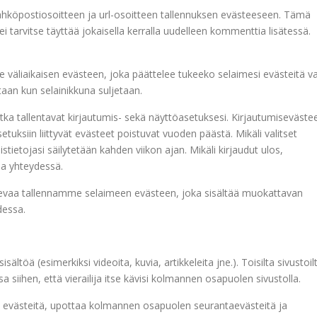
 sähköpostiosoitteen ja url-osoitteen tallennuksen evästeeseen. Tämä
 tarvitse täyttää jokaisella kerralla uudelleen kommenttia lisätessä.
mme väliaikaisen evästeen, joka päättelee tukeeko selaimesi evästeitä va
etaan kun selainikkuna suljetaan.
tka tallentavat kirjautumis- sekä näyttöasetuksesi. Kirjautumiseväste
ksiin liittyvät evästeet poistuvat vuoden päästä. Mikäli valitset
tietojasi säilytetään kahden viikon ajan. Mikäli kirjaudut ulos,
sa yhteydessä.
 olevaa tallennamme selaimeen evästeen, joka sisältää muokattavan
dessa.
ältöä (esimerkiksi videoita, kuvia, artikkeleita jne.). Toisilta sivustoil
siihen, että vierailija itse kävisi kolmannen osapuolen sivustolla.
ää evästeitä, upottaa kolmannen osapuolen seurantaevästeitä ja