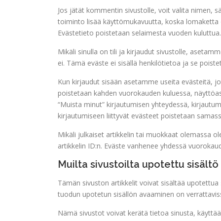
Jos jätät kommentin sivustolle, voit valita nimen,
toiminto lisää käyttömukavuutta, koska lomaketta ei
Evästetieto poistetaan selaimesta vuoden kuluttua.
Mikäli sinulla on tili ja kirjaudut sivustolle, aseta
ei. Tämä eväste ei sisällä henkilötietoa ja se poist
Kun kirjaudut sisään asetamme useita evästeitä, jo
poistetaan kahden vuorokauden kuluessa, näyttöasetu
“Muista minut” kirjautumisen yhteydessä, kirjautumis
kirjautumiseen liittyvät evästeet poistetaan samas
Mikäli julkaiset artikkelin tai muokkaat olemassa
artikkelin ID:n. Eväste vanhenee yhdessä vuorokau
Muilta sivustoilta upotettu sisältö
Tämän sivuston artikkelit voivat sisältää upotettua sis
tuodun upotetun sisällön avaaminen on verrattavissa 
Nämä sivustot voivat kerätä tietoa sinusta, käytt